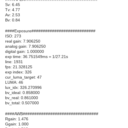
Sv: 6.45
Tv: 4.77
Av: 2.53
Bv: 0.84
####Exposure############################
ISO: 273
real gain: 7.906250
analog gain: 7.906250
digital gain: 1.000000
exp time: 36.751549ms = 1/27.21s
line: 1931
fps: 21.328125
exp index: 326
cur_luma_target: 47
LUMA: 46
lux_idx: 326.270996
bv_ideal: 0.858000
bv_real: 0.861000
bv_total: 0.507000
####AWB#################################
Rgain: 1.476
Ggain: 1.000