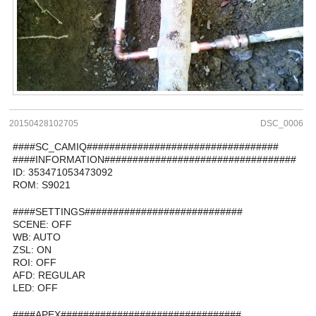
20150428102705
DSC_0006
####SC_CAMIQ##################################
####INFORMATION##################################
ID: 353471053473092
ROM: S9021
####SETTINGS############################
SCENE: OFF
WB: AUTO
ZSL: ON
ROI: OFF
AFD: REGULAR
LED: OFF
####APEX################################