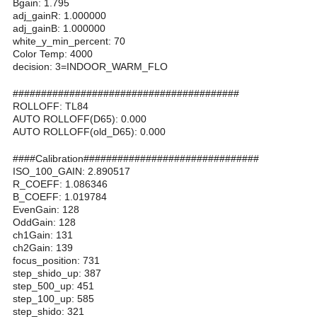
Bgain: 1.795
adj_gainR: 1.000000
adj_gainB: 1.000000
white_y_min_percent: 70
Color Temp: 4000
decision: 3=INDOOR_WARM_FLO
########################################
ROLLOFF: TL84
AUTO ROLLOFF(D65): 0.000
AUTO ROLLOFF(old_D65): 0.000
####Calibration###############################
ISO_100_GAIN: 2.890517
R_COEFF: 1.086346
B_COEFF: 1.019784
EvenGain: 128
OddGain: 128
ch1Gain: 131
ch2Gain: 139
focus_position: 731
step_shido_up: 387
step_500_up: 451
step_100_up: 585
step_shido: 321