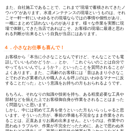
また、自社施工であることで、これまで”現場で蓄積されてきたノ
ウハウ”があります。水道メンテナンスの現場というものは、それ
こそ一軒一軒にいわゆるその現場ならではの事情や個性があり、
一概にまとめて語れないものがあります。様々な作業を実際に現
場で体験してきた当店であればこそ、お客様の現場に最適と思わ
れる判断が出来るという自負が当店にはあります。
４．小さなお仕事も喜んで！
お客様から「本当に小さなことなんですけど、そんなことでも電
話していいものかどうか…」とか、「これぐらいのことは自分で
やってもいいんでしょうか？」といったことを質問されることが
よくあります。また、ご高齢のお客様には「昔はあまり小さなこ
とでわざわざ業者の人や職人さんを呼ぶのはいわゆるマナーに反
することだった」という意識をお持ちの方もおられるようです。
もちろん、それなりの知識や技術を持ち、ある程度必要な工具や
部材などを揃えた上でお客様御自身が作業をされることはまった
く問題ないと思います。
しかし、中には初めて工具を使うといった方もいらっしゃると思
います。そういった方が、事前の準備も不完全なまま作業をされ
ることは、正直あまりお薦め出来ません。というのは、作業中の
思わぬトラブルや、作業が不完全だったために、あとで思わぬ水