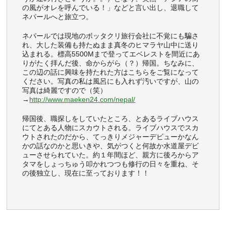
の風がオレを呼んでいる！」などと言い出し、退職して
ネパールへと旅立つ。
ネパールでは現地のボッタクリ旅行会社に不覚にも騙さ
れ、大した装備も持たぬまま真冬のヒマラヤ山中に送り
込まれる。標高5500Mまで登ってエベレストを間近にあ
りがたく拝んだ後、命からがら（？）帰国。ちなみに、
この辺の話に興味を持たれた方はこちらをご覧になって
ください。写真の私は風呂にも入れず汚いですが、山の
写真は綺麗ですので（笑）
→
http://www.maeken24.com/nepal/
帰国後、職探しをしていたところ、とあるライブハウス
にてとある人物にスカウトされる。ライブハウスでスカ
ウトされたのだから、てっきりメジャーデビューかなん
かの話なのかと思いきや、気がつくと何故か水道屋デビ
ューさせられていた。約１年間ほど、親方に後ろからア
タマをしょっちゅう叩かれつつも修行の日々を重ね、そ
の後独立し、現在に至っております！！