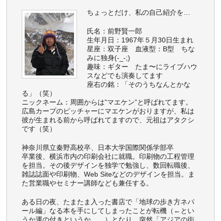
ちょっとだけ、私の自己紹介を…
氏名：前野賢一郎
生年月日：1967年５月30日生まれ
星座：双子座 血液型：B型 ちな
みに独身(-_-;)
趣味：ギター たま〜にライブハウ
スなどでも演奏してます
座右の銘：「そのうちなんとかな
る」（笑）
ニックネーム：周囲からは”マエケン”と呼ばれてます。
広島カープのピッチャーにマエケンがおりますが、私は
彼が生まれる前から呼ばれてますので、元祖はアタクシ
です（笑）
神奈川県立秦野高校卒、日本大学国際関係学部卒
卒業後、横浜市内の印刷会社に就職。印刷物の工程管理
を担当。その後デザインを独学で勉強し、数回転職後、
雑誌誌面や印刷物、Web Siteなどのデザインを担当。ま
た営業職やセミナー講師なども兼任する。
ある日の夜、たまたま入った書店で「地球の歩き方ネパ
ール編」なる本を手にしてしまったことが転機（←とい
うか運の付きというか。。）となり、突然「アジアの街