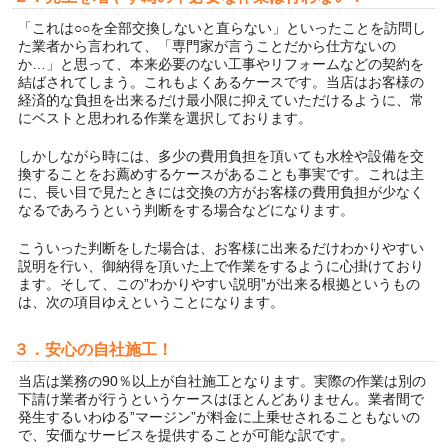
「これは○○を全部交換しないと直らない」といったことを訪問し
た業者から言われて、「専門家が言うことだから仕方ないの
か…」と思って、本来必要のない工事やリフォームなどの契約を
結ばされてしまう。これもよくあるケースです。当店はお客様の
経済的な負担を出来るだけ最小限に抑えていただけるように、常
にベストと思われる作業を選択しております。
しかしながら時には、多少の費用負担を頂いても水栓や設備を交
換することをお薦めするケースがあることも事実です。これは主
に、長い目で見たときには交換の方がお客様の費用負担が少なく
なるであろうという判断をする場合などになります。
こういった判断をした場合は、お客様に出来るだけわかりやすい
説明を行い、御納得を頂いた上で作業をするように心掛けており
ます。そして、この”わかりやすい説明”が出来る根拠というもの
は、次の項目ゆえということになります。
３．安心の自社施工！
当店は業務の90％以上が自社施工となります。実際の作業は別の
下請け業者が行うというケースはほとんどありません。業者間で
発生するいわゆる”マージン”が料金に上乗せされることもないの
で、安価なサービスを提供することが可能な訳です。