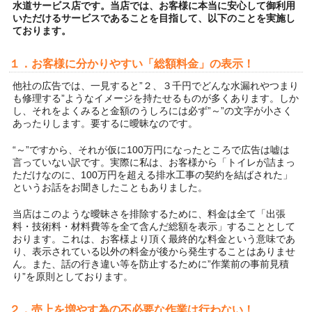
水道サービス店です。当店では、お客様に本当に安心して御利用
いただけるサービスであることを目指して、以下のことを実施し
ております。
１．お客様に分かりやすい「総額料金」の表示！
他社の広告では、一見すると”２、３千円でどんな水漏れやつまり
も修理する”ようなイメージを持たせるものが多くあります。しか
し、それをよくみると金額のうしろには必ず”～”の文字が小さく
あったりします。要するに曖昧なのです。
“～”ですから、それが仮に100万円になったところで広告は嘘は
言っていない訳です。実際に私は、お客様から「トイレが詰まっ
ただけなのに、100万円を超える排水工事の契約を結ばされた」
というお話をお聞きしたこともありました。
当店はこのような曖昧さを排除するために、料金は全て「出張
料・技術料・材料費等を全て含んだ総額を表示」することとして
おります。これは、お客様より頂く最終的な料金という意味であ
り、表示されている以外の料金が後から発生することはありませ
ん。また、話の行き違い等を防止するために”作業前の事前見積
り”を原則としております。
２．売上を増やす為の不必要な作業は行わない！