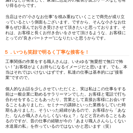
漏れなどが発生して、家屋に想定外の被害が及ぶケースなども有
り得るからです。
当店はその”小さなお仕事”を積み重ねていくことで商売が成り立
っているという側面もございます。ですから、そんな小さなお仕
事もぜひ喜んでお引き受けさせて頂きたいと思っております。そ
れは、お客様と長くお付き合いをさせて頂けるような、お客様に
とっての”良きパートナー”になりたいと思うからです。
５．いつも笑顔で明るく丁寧な接客を！
工事関係の作業をする職人さんは、いわゆる”無愛想で無口で怖
い！”お客様がよくお持ちになるイメージだと思います。でも、本
当はそれではいけないはずです。私達の仕事は基本的には”接客
業”ですので。
個人的なお話を少しさせていただくと、実は私はこの仕事をする
前は一般企業に勤めるサラリーマンでした。お客様と電話で打ち
合わせをすることもあったり、営業として直接お客様にお会いす
ることもありました。セミナーの講師といった業務をしていた時
期もありました。そういった経緯があるので、お客様から「あな
た、なんか職人さんらしくないねぇ？」などと言われることもあ
るのですが、昔の仕事の経験が今の「あまり職人さんらしくない
水道屋の私」を作っているのではないかと思います（笑）