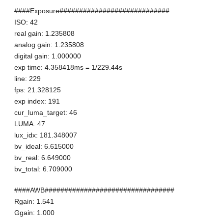
####Exposure############################
ISO: 42
real gain: 1.235808
analog gain: 1.235808
digital gain: 1.000000
exp time: 4.358418ms = 1/229.44s
line: 229
fps: 21.328125
exp index: 191
cur_luma_target: 46
LUMA: 47
lux_idx: 181.348007
bv_ideal: 6.615000
bv_real: 6.649000
bv_total: 6.709000
####AWB#################################
Rgain: 1.541
Ggain: 1.000