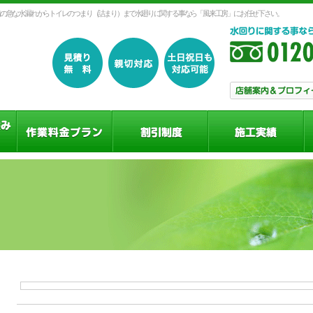
の急な水漏れからトイレのつまり（詰まり）まで水廻りに関する事なら「風来工房」にお任せ下さい。