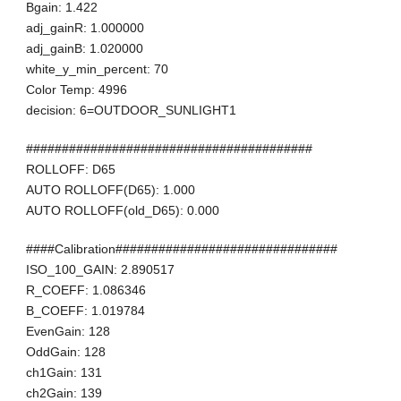
Bgain: 1.422
adj_gainR: 1.000000
adj_gainB: 1.020000
white_y_min_percent: 70
Color Temp: 4996
decision: 6=OUTDOOR_SUNLIGHT1
########################################
ROLLOFF: D65
AUTO ROLLOFF(D65): 1.000
AUTO ROLLOFF(old_D65): 0.000
####Calibration###############################
ISO_100_GAIN: 2.890517
R_COEFF: 1.086346
B_COEFF: 1.019784
EvenGain: 128
OddGain: 128
ch1Gain: 131
ch2Gain: 139