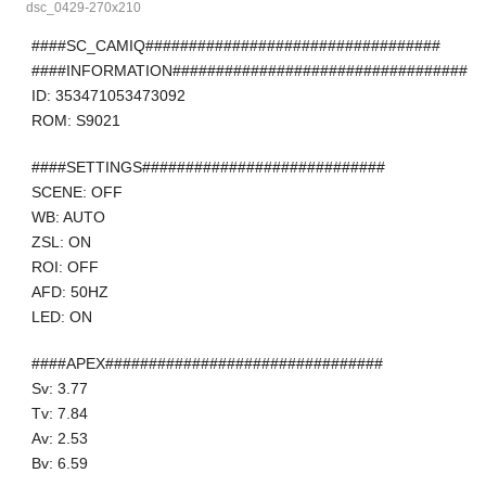
dsc_0429-270x210
####SC_CAMIQ##################################
####INFORMATION##################################
ID: 353471053473092
ROM: S9021
####SETTINGS############################
SCENE: OFF
WB: AUTO
ZSL: ON
ROI: OFF
AFD: 50HZ
LED: ON
####APEX################################
Sv: 3.77
Tv: 7.84
Av: 2.53
Bv: 6.59