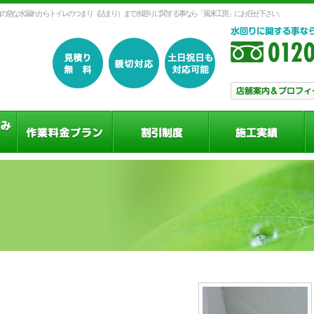
の急な水漏れからトイレのつまり（詰まり）まで水廻りに関する事なら「風来工房」にお任せ下さい。