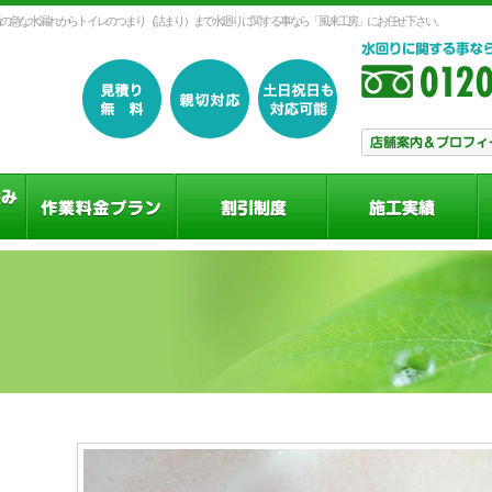
の急な水漏れからトイレのつまり（詰まり）まで水廻りに関する事なら「風来工房」にお任せ下さい。