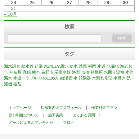
24
25
26
27
28
29
30
31
« 10月
検索
タグ
漏水調査
給水管
給湯
水の出が悪い
給水
洗面
福岡
水道
水漏れ
海老名
市
神奈川
真鶴
熊本
秦野市
浴室水栓
浴室
点検
相模原
水回り設備
水栓
漏水
水道トラブル
水の止め方
給湯管
水
給湯器
水漏れ修理
水撒き
洗
濯機
破裂
トップページ
店舗案内＆プロフィール
作業料金プラン
割引制度について
施工実績
よくある質問
メールによるお問い合わせ
ブログ