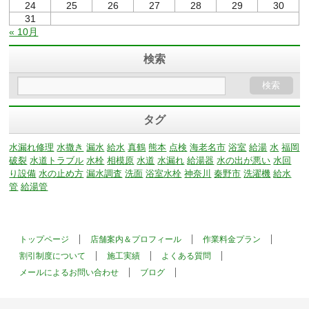
24
25
26
27
28
29
30
31
« 10月
検索
タグ
水漏れ修理
水撒き
漏水
給水
真鶴
熊本
点検
海老名市
浴室
給湯
水
福岡
破裂
水道トラブル
水栓
相模原
水道
水漏れ
給湯器
水の出が悪い
水回
り設備
水の止め方
漏水調査
洗面
浴室水栓
神奈川
秦野市
洗濯機
給水
管
給湯管
トップページ
店舗案内＆プロフィール
作業料金プラン
割引制度について
施工実績
よくある質問
メールによるお問い合わせ
ブログ