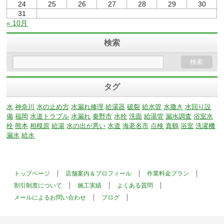
24
25
26
27
28
29
30
31
« 10月
検索
タグ
水
神奈川
水の止め方
水漏れ修理
給湯器
破裂
給水管
水撒き
水回り設
備
福岡
水道トラブル
水漏れ
秦野市
水栓
洗面
給湯管
漏水調査
浴室水
栓
熊本
相模原
給湯
水の出が悪い
水道
海老名市
点検
真鶴
浴室
洗濯機
漏水
給水
トップページ
店舗案内＆プロフィール
作業料金プラン
割引制度について
施工実績
よくある質問
メールによるお問い合わせ
ブログ