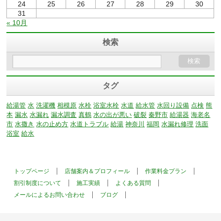
24
25
26
27
28
29
30
31
« 10月
検索
タグ
給湯管
水
洗濯機
相模原
水栓
浴室水栓
水道
給水管
水回り設備
点検
熊
本
漏水
水漏れ
漏水調査
真鶴
水の出が悪い
破裂
秦野市
給湯器
海老名
市
水撒き
水の止め方
水道トラブル
給湯
神奈川
福岡
水漏れ修理
洗面
浴室
給水
トップページ
店舗案内＆プロフィール
作業料金プラン
割引制度について
施工実績
よくある質問
メールによるお問い合わせ
ブログ