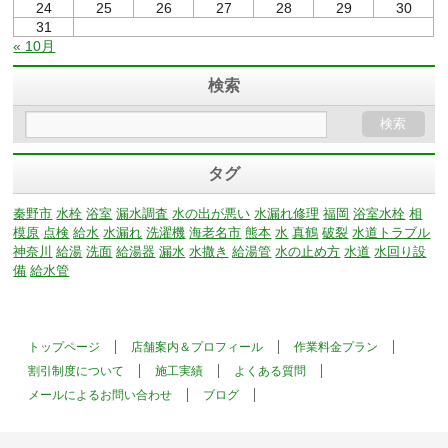
24
25
26
27
28
29
30
31
« 10月
検索
タグ
秦野市
水栓
浴室
漏水調査
水の出が悪い
水漏れ修理
福岡
浴室水栓
相
模原
点検
給水
水漏れ
洗濯機
海老名市
熊本
水
真鶴
破裂
水道トラブル
神奈川
給湯
洗面
給湯器
漏水
水撒き
給湯管
水の止め方
水道
水回り設
備
給水管
トップページ
店舗案内＆プロフィール
作業料金プラン
割引制度について
施工実績
よくある質問
メールによるお問い合わせ
ブログ