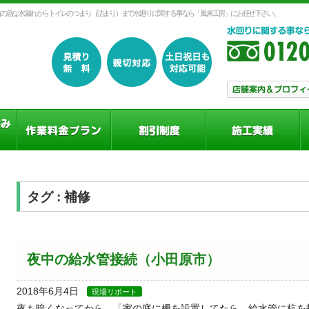
の急な水漏れからトイレのつまり（詰まり）まで水廻りに関する事なら「風来工房」にお任せ下さい。
タグ : 補修
夜中の給水管接続（小田原市）
2018年6月4日
現場リポート
夜も暗くなってから、「家の庭に柵を設置してたら、給水管に杭を