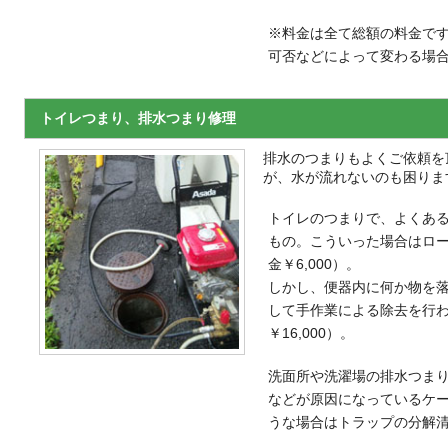
※料金は全て総額の料金で
可否などによって変わる場
トイレつまり、排水つまり修理
排水のつまりもよくご依頼を
が、水が流れないのも困りますよ
トイレのつまりで、よくあ
もの。こういった場合はロ
金￥6,000）。
しかし、便器内に何か物を
して手作業による除去を行
￥16,000）。
洗面所や洗濯場の排水つま
などが原因になっているケ
うな場合はトラップの分解清掃