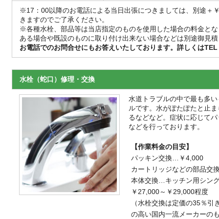
※17：00以降のお電話による当日出張につきましては、別途＋￥
きますのでご了承ください。
※各種水栓、部品等は当店指定のものを使用した場合の料金とな
ある場合や既設のものに取り付け出来ない場合などは別途御見積
お電話でのお問合せにもお答えいたしております。詳しくはTEL：01
水栓（蛇口）修理・交換
水道トラブルの中で最も多い
ルです。水がぽたぽたと止ま
るなどなど。症状に応じてパ
などを行っております。
【作業料金の目安】
パッキン交換…￥4,000
カートリッジなどの部品交換…￥1
本体交換…キッチン用シン
￥27,000～￥29,000程度
（水栓交換は定価の35％引き
の高い国内一流メーカーの