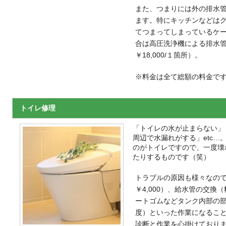
また、つまりには外の排水
ます。特にキッチンなどは
てつまってしまっているケ
合は高圧洗浄機による排水
￥18,000/１箇所）。
※料金は全て総額の料金で
トイレ修理
「トイレの水が止まらない」
周辺で水漏れがする」etc
のがトイレですので、一度壊
たりするものです（笑）
トラブルの原因も様々なの
￥4,000）、給水管の交換（
ートゴムなどタンク内部の部品交
度）といった作業になるこ
診断と作業を心掛けており