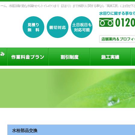
リフォーム。水道設備の急な水漏れからトイレのつまり（詰まり）まで水廻りに関する事なら「風来工房」にお任せ下
水栓部品交換