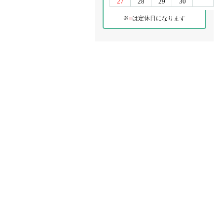
※
■
は定休日になります