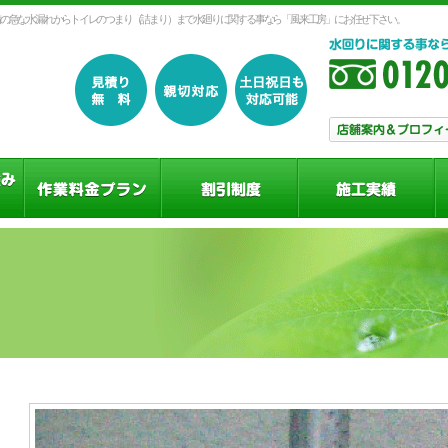
の急な水漏れからトイレのつまり（詰まり）まで水廻りに関する事なら「風来工房」にお任せ下さい。