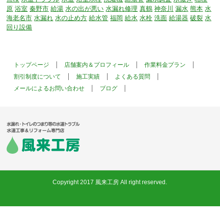
原
浴室
秦野市
給湯
水の出が悪い
水漏れ修理
真鶴
神奈川
漏水
熊本
水
海老名市
水漏れ
水の止め方
給水管
福岡
給水
水栓
洗面
給湯器
破裂
水
回り設備
トップページ
店舗案内＆プロフィール
作業料金プラン
割引制度について
施工実績
よくある質問
メールによるお問い合わせ
ブログ
Copyright 2017 風来工房 All right reserved.