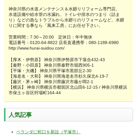
神奈川県の水道メンテナンス＆水廻りリフォーム専門店。
水道設備や給水管の水漏れ、トイレや排水のつまり（詰ま
り）などの急なトラブルから水廻りのリフォームなど。水廻
りに関する事なら「風来工房」にお任せ下さい。
営業時間：7:30～20:00 定休日：年中無休
電話番号：0120-64-8822 店長直通携帯：080-1188-6980
http://www.hurai-suidou.com/
【厚木・伊勢原】 神奈川県伊勢原市下落合432-43
【秦野・小田原】 神奈川県秦野市堀西905-1
【平塚・大磯】 神奈川県平塚市黒部丘2-30
【海老名・大和】 神奈川県海老名市杉久保北4-19-7
【藤沢・茅ヶ崎】 神奈川県藤沢市藤が岡2-1
【横浜】 神奈川県横浜市都筑区北山田6-12-15 / 神奈川県横浜
市保土ヶ谷区狩場町164-44
人気記事
ベランダに蛇口を新設（平塚市）