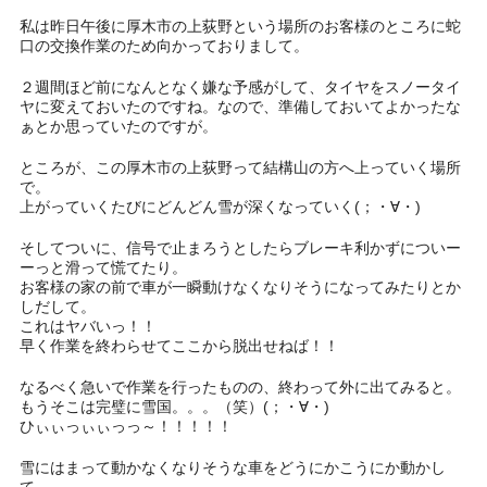
私は昨日午後に厚木市の上荻野という場所のお客様のところに蛇
口の交換作業のため向かっておりまして。
２週間ほど前になんとなく嫌な予感がして、タイヤをスノータイ
ヤに変えておいたのですね。なので、準備しておいてよかったな
ぁとか思っていたのですが。
ところが、この厚木市の上荻野って結構山の方へ上っていく場所
で。
上がっていくたびにどんどん雪が深くなっていく(；・∀・)
そしてついに、信号で止まろうとしたらブレーキ利かずについー
ーっと滑って慌てたり。
お客様の家の前で車が一瞬動けなくなりそうになってみたりとか
しだして。
これはヤバいっ！！
早く作業を終わらせてここから脱出せねば！！
なるべく急いで作業を行ったものの、終わって外に出てみると。
もうそこは完璧に雪国。。。（笑）(；・∀・)
ひぃぃっぃぃっっ～！！！！！
雪にはまって動かなくなりそうな車をどうにかこうにか動かし