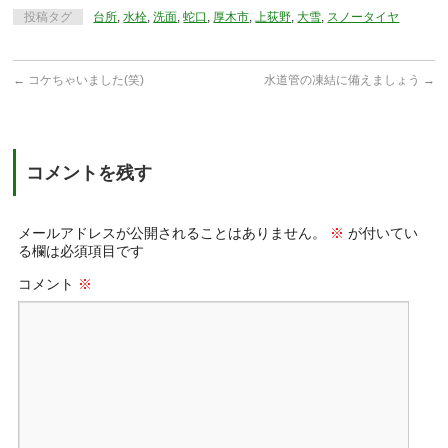
投稿タグ
台所
,
水栓
,
洗面
,
蛇口
,
厚木市
,
上荻野
,
大雪
,
スノータイヤ
←
コケちゃいました(笑)
水道管の凍結に備えましょう
→
コメントを残す
メールアドレスが公開されることはありません。
※
が付いてい
る欄は必須項目です
コメント
※