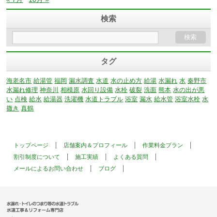
検索
タグ
海老名市
給湯管
福岡
漏水調査
水道
水の止め方
給湯
水漏れ
水
秦野市
水漏れ修理
神奈川
相模原
水回り設備
水栓
破裂
洗面
熊本
水の出が悪
い
点検
給水
給湯器
洗濯機
水道トラブル
浴室
漏水
給水管
浴室水栓
水
撒き
真鶴
トップページ
店舗案内＆プロフィール
作業料金プラン
割引制度について
施工実績
よくある質問
メールによるお問い合わせ
ブログ