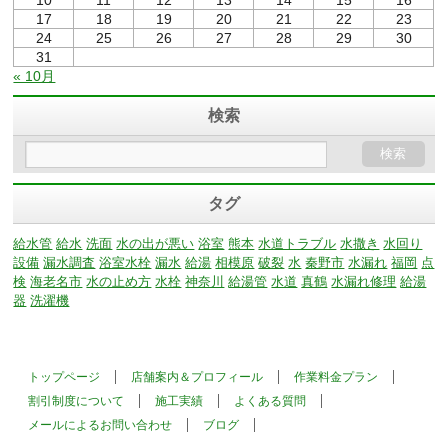
10
11
12
13
14
15
16
17
18
19
20
21
22
23
24
25
26
27
28
29
30
31
« 10月
検索
タグ
給水管
給水
洗面
水の出が悪い
浴室
熊本
水道トラブル
水撒き
水回り
設備
漏水調査
浴室水栓
漏水
給湯
相模原
破裂
水
秦野市
水漏れ
福岡
点
検
海老名市
水の止め方
水栓
神奈川
給湯管
水道
真鶴
水漏れ修理
給湯
器
洗濯機
トップページ
店舗案内＆プロフィール
作業料金プラン
割引制度について
施工実績
よくある質問
メールによるお問い合わせ
ブログ