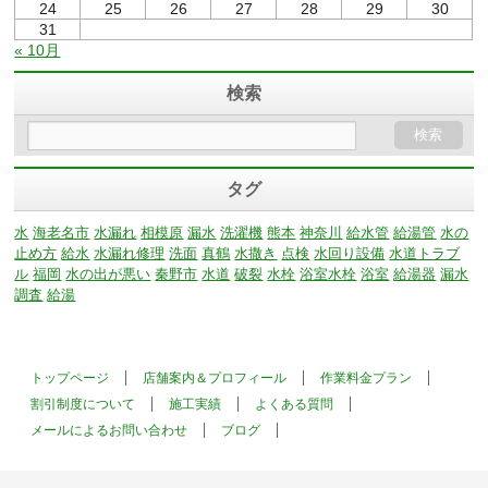
24
25
26
27
28
29
30
31
« 10月
検索
タグ
水
海老名市
水漏れ
相模原
漏水
洗濯機
熊本
神奈川
給水管
給湯管
水の
止め方
給水
水漏れ修理
洗面
真鶴
水撒き
点検
水回り設備
水道トラブ
ル
福岡
水の出が悪い
秦野市
水道
破裂
水栓
浴室水栓
浴室
給湯器
漏水
調査
給湯
トップページ
店舗案内＆プロフィール
作業料金プラン
割引制度について
施工実績
よくある質問
メールによるお問い合わせ
ブログ