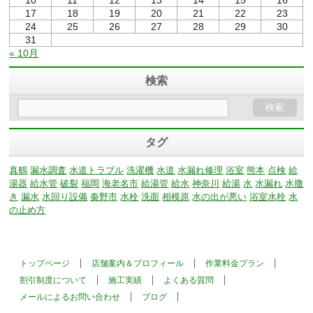
10
11
12
13
14
15
16
17
18
19
20
21
22
23
24
25
26
27
28
29
30
31
« 10月
検索
タグ
真鶴
漏水調査
水道トラブル
洗濯機
水道
水漏れ修理
浴室
熊本
点検
給
湯器
給水管
破裂
福岡
海老名市
給湯管
給水
神奈川
給湯
水
水漏れ
水撒
き
漏水
水回り設備
秦野市
水栓
洗面
相模原
水の出が悪い
浴室水栓
水
の止め方
トップページ
店舗案内＆プロフィール
作業料金プラン
割引制度について
施工実績
よくある質問
メールによるお問い合わせ
ブログ