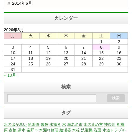
2014年6月
カレンダー
2026年8月
月
火
水
木
金
土
日
1
2
3
4
5
6
7
8
9
10
11
12
13
14
15
16
17
18
19
20
21
22
23
24
25
26
27
28
29
30
31
« 10月
検索
タグ
水の出が悪い
給湯管
破裂
水撒き
水
海老名市
水の止め方
神奈川
相模
原
点検
漏水
秦野市
水漏れ修理
給湯器
水栓
洗濯機
洗面
水道トラブル