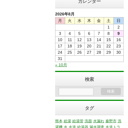
カレンダー
2026年8月
月
火
水
木
金
土
日
1
2
3
4
5
6
7
8
9
10
11
12
13
14
15
16
17
18
19
20
21
22
23
24
25
26
27
28
29
30
31
« 10月
検索
タグ
熊本
給湯
給湯管
洗面
水漏れ
秦野市
洗
濯機
水
水道
給湯器
漏水調査
水道トラ