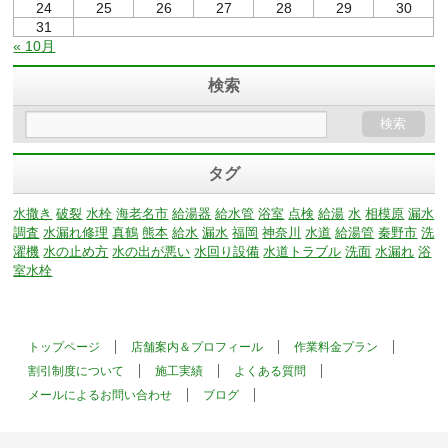
24
25
26
27
28
29
30
31
« 10月
検索
タグ
水撒き
破裂
水栓
海老名市
給湯器
給水管
浴室
点検
給湯
水
相模原
漏水
調査
水漏れ修理
真鶴
熊本
給水
漏水
福岡
神奈川
水道
給湯管
秦野市
洗
濯機
水の止め方
水の出が悪い
水回り設備
水道トラブル
洗面
水漏れ
浴
室水栓
トップページ
店舗案内＆プロフィール
作業料金プラン
割引制度について
施工実績
よくある質問
メールによるお問い合わせ
ブログ