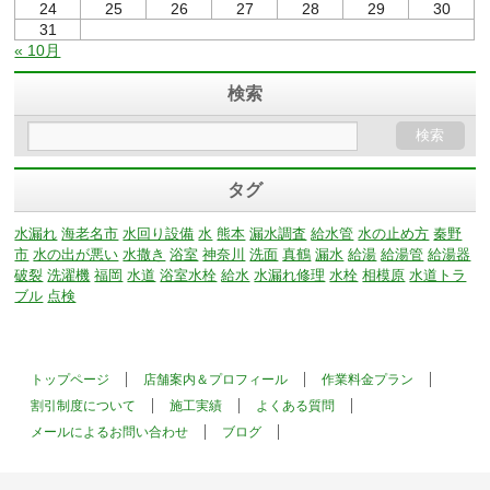
24
25
26
27
28
29
30
31
« 10月
検索
タグ
水漏れ
海老名市
水回り設備
水
熊本
漏水調査
給水管
水の止め方
秦野
市
水の出が悪い
水撒き
浴室
神奈川
洗面
真鶴
漏水
給湯
給湯管
給湯器
破裂
洗濯機
福岡
水道
浴室水栓
給水
水漏れ修理
水栓
相模原
水道トラ
ブル
点検
トップページ
店舗案内＆プロフィール
作業料金プラン
割引制度について
施工実績
よくある質問
メールによるお問い合わせ
ブログ