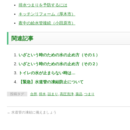
排水つまりを予防するには
キッチンリフォーム（厚木市）
夜中の給水管接続（小田原市）
関連記事
いざという時のための水の止め方（その１）
いざという時のための水の止め方（その２）
トイレの水が止まらない時は…
【緊急】水道管の凍結防止について
投稿タグ
台所
,
排水
,
詰まり
,
高圧洗浄
,
薬品
,
つまり
←
水道管の凍結に備えましょう