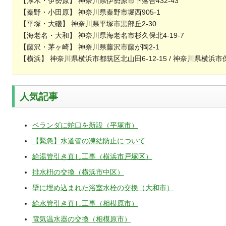
【厚木・伊勢原】 神奈川県伊勢原市下落合432-43
【秦野・小田原】 神奈川県秦野市堀西905-1
【平塚・大磯】 神奈川県平塚市黒部丘2-30
【海老名・大和】 神奈川県海老名市杉久保北4-19-7
【藤沢・茅ヶ崎】 神奈川県藤沢市藤が岡2-1
【横浜】 神奈川県横浜市都筑区北山田6-12-15 / 神奈川県横浜市
人気記事
ベランダに蛇口を新設（平塚市）
【緊急】水道管の凍結防止について
給湯管引き直し工事（横浜市戸塚区）
排水枡の交換（横浜市中区）
壁に埋め込まれた浴室水栓の交換（大和市）
給水管引き直し工事（相模原市）
電気温水器の交換（相模原市）