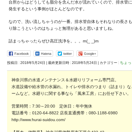
台所からはどうしても脂分を含んだ水が流れていくので、排水管
発生するという事例がほとんどなのです。
なので、洗い流しちゃうのが一番。排水管自体もそれなりの長さ
り除こうというのはちょっと無理があると思いますしね。
詰まっちゃったらぜひ高圧洗浄を。。。m(_ _)m
Facebook
Hatena
twitter
Google+
ちょっ
投稿日 : 2018年5月24日
最終更新日時 : 2018年5月24日
カテゴリー :
神奈川県の水道メンテナンス＆水廻りリフォーム専門店。
水道設備や給水管の水漏れ、トイレや排水のつまり（詰まり）な
ームなど。水廻りに関する事なら「風来工房」にお任せ下さい。
営業時間：7:30～20:00 定休日：年中無休
電話番号：0120-64-8822 店長直通携帯：080-1188-6980
http://www.hurai-suidou.com/