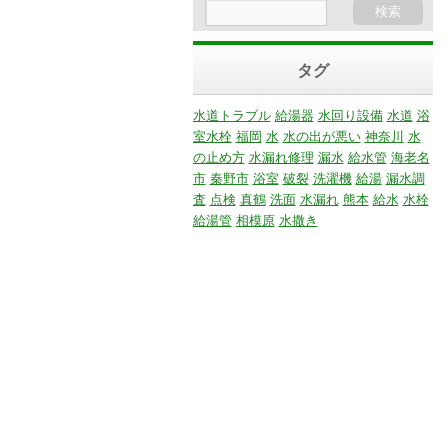
タグ
水道トラブル
給湯器
水回り設備
水道
浴
室水栓
福岡
水
水の出が悪い
神奈川
水
の止め方
水漏れ修理
漏水
給水管
海老名
市
秦野市
浴室
破裂
洗濯機
給湯
漏水調
査
点検
真鶴
洗面
水漏れ
熊本
給水
水栓
給湯管
相模原
水撒き