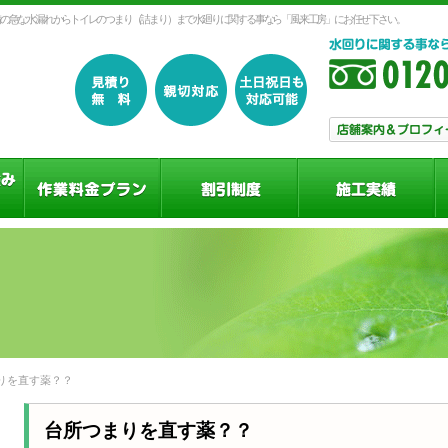
の急な水漏れからトイレのつまり（詰まり）まで水廻りに関する事なら「風来工房」にお任せ下さい。
りを直す薬？？
台所つまりを直す薬？？