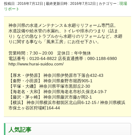
現場
投稿日 : 2016年7月12日
最終更新日時 : 2016年7月12日
カテゴリー :
リポート
神奈川県の水道メンテナンス＆水廻りリフォーム専門店。
水道設備や給水管の水漏れ、トイレや排水のつまり（詰ま
り）などの急なトラブルから水廻りのリフォームなど。水廻
りに関する事なら「風来工房」にお任せ下さい。
営業時間：7:30～20:00 定休日：年中無休
電話番号：0120-64-8822 店長直通携帯：080-1188-6980
http://www.hurai-suidou.com/
【厚木・伊勢原】 神奈川県伊勢原市下落合432-43
【秦野・小田原】 神奈川県秦野市堀西905-1
【平塚・大磯】 神奈川県平塚市黒部丘2-30
【海老名・大和】 神奈川県海老名市杉久保北4-19-7
【藤沢・茅ヶ崎】 神奈川県藤沢市藤が岡2-1
【横浜】 神奈川県横浜市都筑区北山田6-12-15 / 神奈川県横浜
市保土ヶ谷区狩場町164-44
人気記事