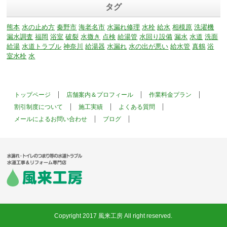
タグ
熊本
水の止め方
秦野市
海老名市
水漏れ修理
水栓
給水
相模原
洗濯機
漏水調査
福岡
浴室
破裂
水撒き
点検
給湯管
水回り設備
漏水
水道
洗面
給湯
水道トラブル
神奈川
給湯器
水漏れ
水の出が悪い
給水管
真鶴
浴
室水栓
水
トップページ
店舗案内＆プロフィール
作業料金プラン
割引制度について
施工実績
よくある質問
メールによるお問い合わせ
ブログ
Copyright 2017 風来工房 All right reserved.